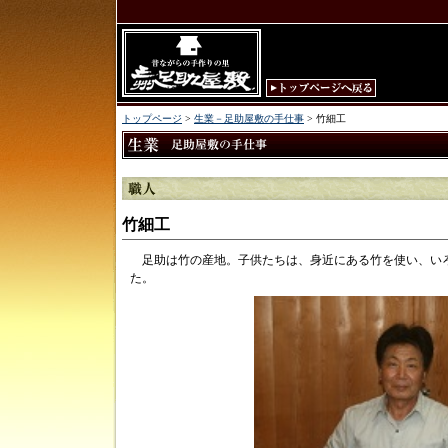
トップページ
>
生業－足助屋敷の手仕事
> 竹細工
竹細工
足助は竹の産地。子供たちは、身近にある竹を使い、い
た。