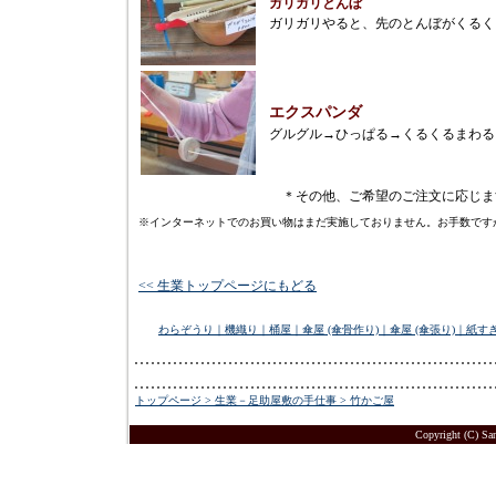
ガリガリとんぼ
ガリガリやると、先のとんぼがくるくる
エクスパンダ
グルグル→ひっぱる→くるくるまわる 
＊その他、ご希望のご注文に応じま
※インターネットでのお買い物はまだ実施しておりません。お手数です
<< 生業トップページにもどる
わらぞうり
｜
機織り
｜
桶屋
｜
傘屋 (傘骨作り)
｜
傘屋 (傘張り)
｜
紙す
トップページ
>
生業－足助屋敷の手仕事
> 竹かご屋
Copyright (C) San