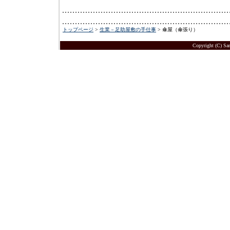
トップページ
>
生業－足助屋敷の手仕事
> 傘屋（傘張り）
Copyright (C) San