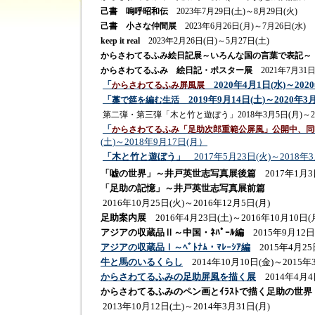
己書 嗚呼昭和伝
2023年7月29日(土)～8月29日(火)
己書 小さな仲間展
2023年6月26日(月)～7月26日(水)
keep it real
2023年2月26日(日)～5月27日(土)
からさわてるふみ絵日記展～いろんな国の言葉で表記～
からさわてるふみ 絵日記・ポスター展
2021年7月31日
「
2020年4月1日(水)～202
からさわてるふみ屏風展
「
2019年9月14日(土)～2020年3
藁で筵を編む生活
第二弾・第三弾「木と竹と遊ぼう」2018年3月5日(月)～20
「
からさわてるふみ「足助次郎重範公屏風」公開中、同
(土)～2018年9月17日(月）
「木と竹と遊ぼう」
2017年5月23日(火)～2018
「嘘の世界」～井戸英世志写真展後篇
2017年1月3日
「足助の記憶」～井戸英世志写真展前篇
2016年10月25日(火)～2016年12月5日(月)
足助案内展
2016年4月23日(土)～2016年10月10日(
アジアの収蔵品Ⅱ～中国・ﾈﾊﾟｰﾙ編
2015年9月12日(
アジアの収蔵品Ⅰ～ﾍﾞﾄﾅﾑ・ﾏﾚｰｼｱ編
2015年4月25日
牛と馬のいるくらし
2014年10月10日(金)～2015年
からさわてるふみの足助屏風を描く展
2014年4月4日
からさわてるふみのペン画とｲﾗｽﾄで描く足助の世界
2013年10月12日(土)～2014年3月31日(月
)