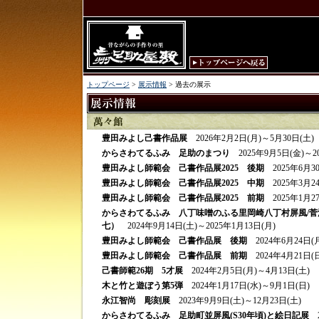
トップページ
>
展示情報
> 過去の展示
豊田みよし己書作品展
2026年2月2日(月)～5月30日(土)
からさわてるふみ 足助のまつり
2025年9月5日(金)～20
豊田みよし師範会 己書作品展2025 後期
2025年6月30
豊田みよし師範会 己書作品展2025 中期
2025年3月24
豊田みよし師範会 己書作品展2025 前期
2025年1月27
からさわてるふみ 八丁味噌のふる里岡崎八丁村屏風/
七）
2024年9月14日(土)～2025年1月13日(月)
豊田みよし師範会 己書作品展 後期
2024年6月24日(月
豊田みよし師範会 己書作品展
前期
2024年4月21日(日
己書師範26期 5才展
2024年2月5日(月)～4月13日(土)
木と竹と遊ぼう第5弾
2024年1月17日(水)～9月1日(日)
永江智尚 彫刻展
2023年9月9日(土)～12月23日(土)
からさわてるふみ 足助町並屏風(S30年頃)と絵日記展
2