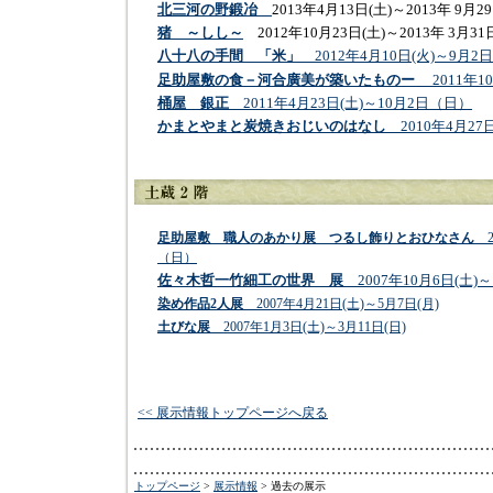
北三河の野鍛冶
2013年4月13日(土)～2013年 9月
猪 ～しし～
2012年10月23日(土)～2013年 3月3
八十八の手間 「米」
2012年4月10日(火)～9月2
足助屋敷の食－河合廣美が築いたものー
2011年
桶屋 銀正
2011年4月23日(土)～10月2日（日）
かまとやまと炭焼きおじいのはなし
2010年4月27
足助屋敷 職人のあかり展 つるし飾りとおひなさん
2
（日）
佐々木哲一竹細工の世界 展
2007年10月6日(土)～
染め作品2人展
2007年4月21日(土)～5月7日(月)
土びな展
2007年1月3日(土)～3月11日(日)
<< 展示情報トップページへ戻る
トップページ
>
展示情報
> 過去の展示