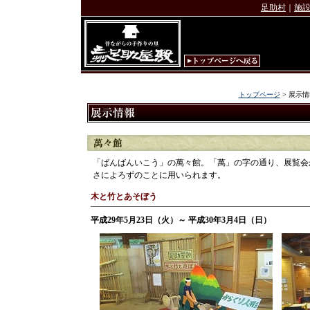
足助村
｜
施
トップページ
> 展示情
「ばんばんいこう」の萬々館。「萬」の字の通り、展覧会
さによろずのことに用いられます。
木と竹とあそぼう
平成29年5月23日（火）～ 平成30年3月4日（日）